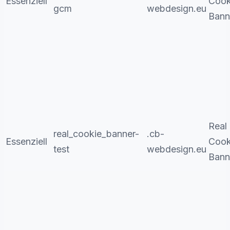
Essenziell
Cook
gcm
webdesign.eu
Bann
Real
real_cookie_banner-
.cb-
Essenziell
Cook
test
webdesign.eu
Bann